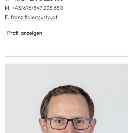
M:
+43/676/847 228 650
E:
franz.fidler@ustp.at
von
FH-Prof. Dipl.-Ing. Dr. Fidler Fran
Profil anzeigen