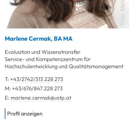
Marlene
Cermak
,
BA MA
Evaluation und Wissenstransfer
Service- und Kompetenzzentrum für
Hochschulentwicklung und Qualitätsmanagement
T:
+43/2742/313 228 273
M:
+43/676/847 228 273
E:
marlene.cermak@ustp.at
von
Cermak Marlene, BA MA
Profil anzeigen