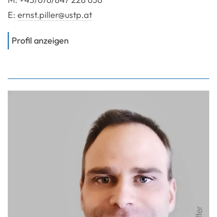
E:
ernst.piller@ustp.at
von
FH-Prof. Univ.-Doz. Dipl.-Ing. Dr. P
Profil anzeigen