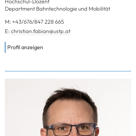
Hochschul-Dozent
Department Bahntechnologie und Mobilität
M:
+43/676/847 228 665
E:
christian.fabian@ustp.at
von
FH-Prof. Dipl.-Ing. Dr. Fabian Chri
Profil anzeigen