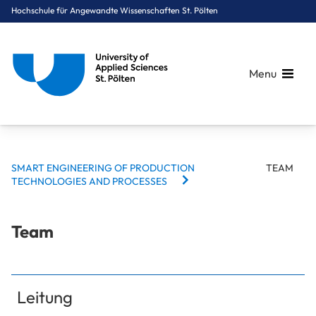
Hochschule für Angewandte Wissenschaften St. Pölten
Menu
BREADCRUMBS
Breadcrumbs
SMART ENGINEERING OF PRODUCTION
TEAM
You are here:
TECHNOLOGIES AND PROCESSES
Startseite
Studium
Medien & Digitale Technologien
Smart Engineering of Production Technologies and Processes
Team
Team
Leitung