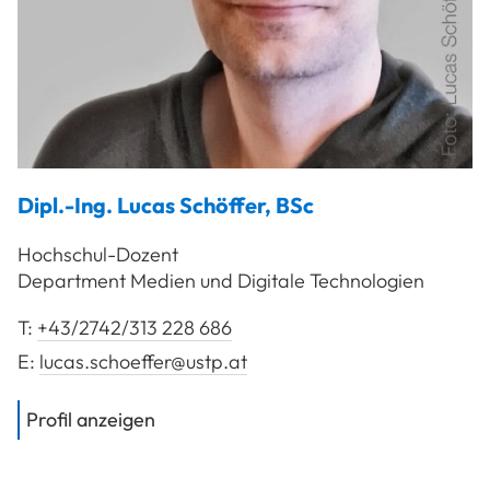
Dipl.-Ing.
Lucas
Schöffer
,
BSc
Hochschul-Dozent
Department Medien und Digitale Technologien
T:
+43/2742/313 228 686
E:
lucas.schoeffer@ustp.at
von
Dipl.-Ing. Schöffer Lucas, BSc
Profil anzeigen