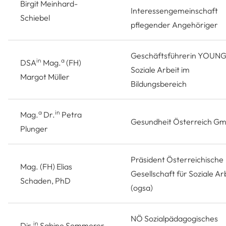
Birgit Meinhard-
Interessengemeinschaft
Schiebel
pflegender Angehöriger
Geschäftsführerin YOUNG
in
a
DSA
Mag.
(FH)
Soziale Arbeit im
Margot Müller
Bildungsbereich
a
in
Mag.
Dr.
Petra
Gesundheit Österreich G
Plunger
Präsident Österreichische
Mag. (FH) Elias
Gesellschaft für Soziale Ar
Schaden, PhD
(ogsa)
NÖ Sozialpädagogisches
in
Dir.
Sabine Sommerer,