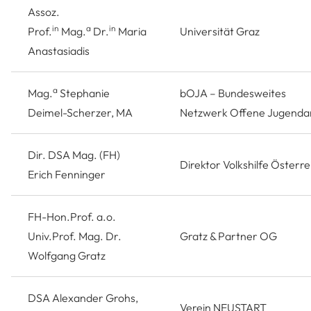
Assoz.
in
a
in
Prof.
Mag.
Dr.
Maria
Universität Graz
Anastasiadis
a
Mag.
Stephanie
bOJA – Bundesweites
Deimel-Scherzer, MA
Netzwerk Offene Jugenda
Dir. DSA Mag. (FH)
Direktor Volkshilfe Österre
Erich Fenninger
FH-Hon.Prof. a.o.
Univ.Prof. Mag. Dr.
Gratz & Partner OG
Wolfgang Gratz
DSA Alexander Grohs,
Verein NEUSTART