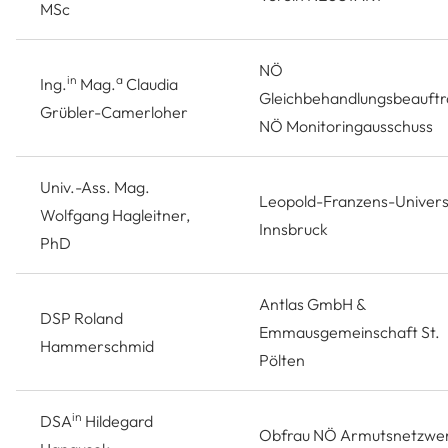
MSc
NÖ
in
a
Ing.
Mag.
Claudia
Gleichbehandlungsbeauftr
Grübler-Camerloher
NÖ Monitoringausschuss
Univ.-Ass. Mag.
Leopold-Franzens-Univers
Wolfgang Hagleitner,
Innsbruck
PhD
Antlas GmbH &
DSP Roland
Emmausgemeinschaft St.
Hammerschmid
Pölten
in
DSA
Hildegard
Obfrau NÖ Armutsnetzwe