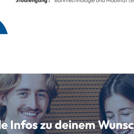
Studiengang :
Bahntechnologie und Mobilität (B
lle Infos zu deinem Wun