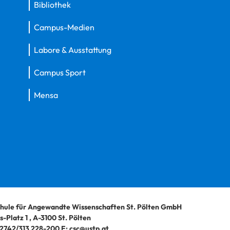
Bibliothek
Campus-Medien
Labore & Ausstattung
Campus Sport
Mensa
hule für Angewandte Wissenschaften St. Pölten GmbH
-Platz 1
,
A-3100
St. Pölten
2742/313 228-200
E:
csc@ustp.at