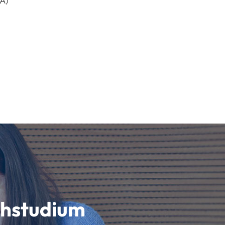
A)
schstudium