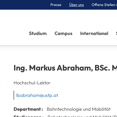
Presse
Über uns
Offene Stellen 
Sektionen
Studium
Campus
International
Ing.
Markus
Abraham
,
BSc. 
Hochschul-Lektor
lbabraham@ustp.at
Department :
Bahntechnologie und Mobilität