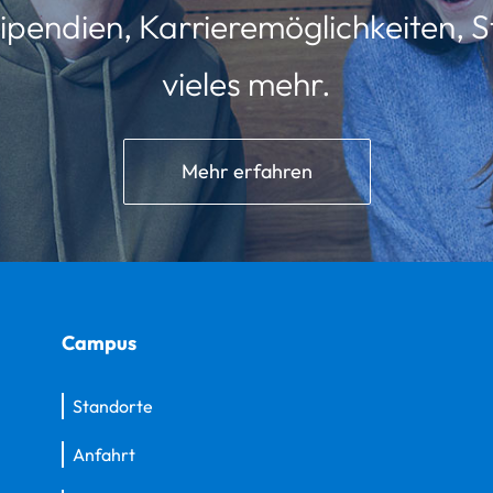
ipendien, Karrieremöglichkeiten, St
vieles mehr.
Mehr erfahren
Campus
Standorte
Anfahrt