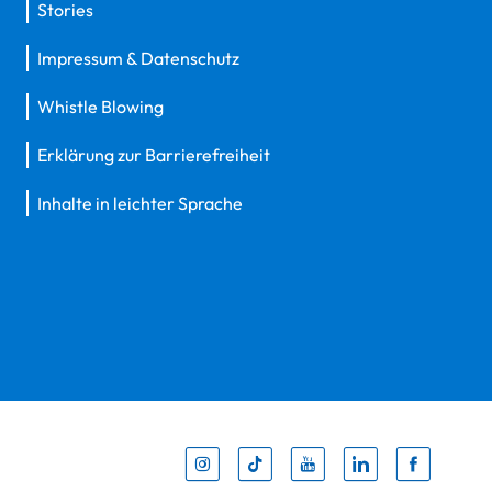
Stories
Impressum & Datenschutz
Whistle Blowing
Erklärung zur Barrierefreiheit
Inhalte in leichter Sprache
Inst
Tik
You
Li
F