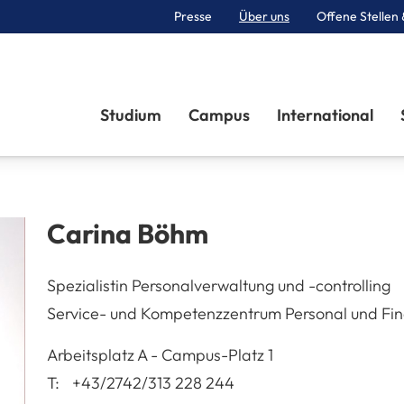
Presse
Über uns
Offene Stellen 
Sektionen
Studium
Campus
International
Carina
Böhm
Spezialistin Personalverwaltung und -controlling
Service- und Kompetenzzentrum Personal und Fi
A-3100
St. Pölten
Arbeitsplatz
A - Campus-Platz 1
T:
+43/2742/313 228 244