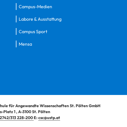
Campus-Medien
Labore & Ausstattung
Campus Sport
Mensa
hule für Angewandte Wissenschaften St. Pölten GmbH
-Platz 1
,
A-3100
St. Pölten
2742/313 228-200
E:
csc@ustp.at