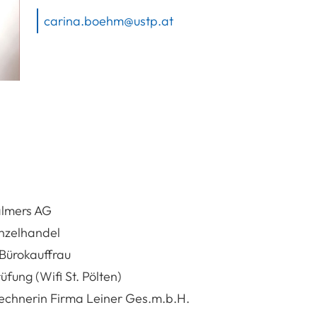
carina.boehm@ustp.at
almers AG
inzelhandel
Bürokauffrau
fung (Wifi St. Pölten)
rechnerin Firma Leiner Ges.m.b.H.