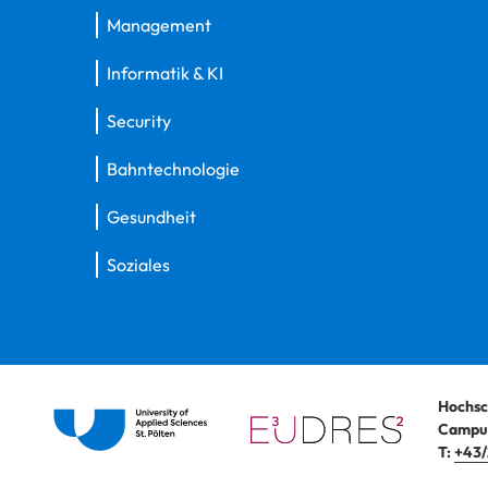
Management
Informatik & KI
Security
Bahntechnologie
Gesundheit
Soziales
Hochsc
Campus
T:
+43/