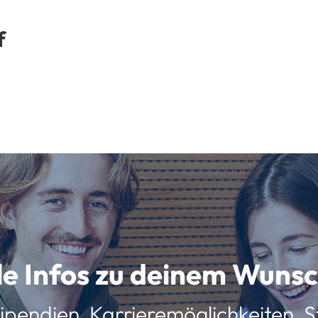
f
lle Infos zu deinem Wun
ipendien, Karrieremöglichkeiten, St