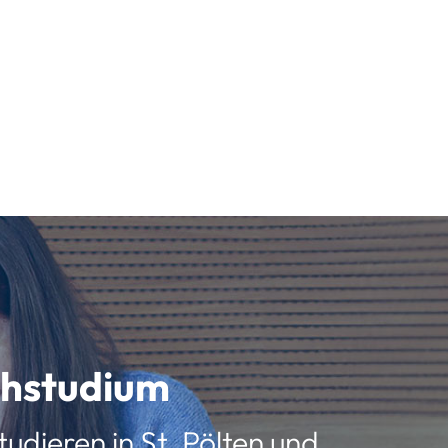
schstudium
udieren in St. Pölten und