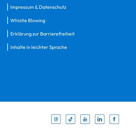
Impressum & Datenschutz
Whistle Blowing
Erklärung zur Barrierefreiheit
Inhalte in leichter Sprache
Inst
Tik
You
Li
F