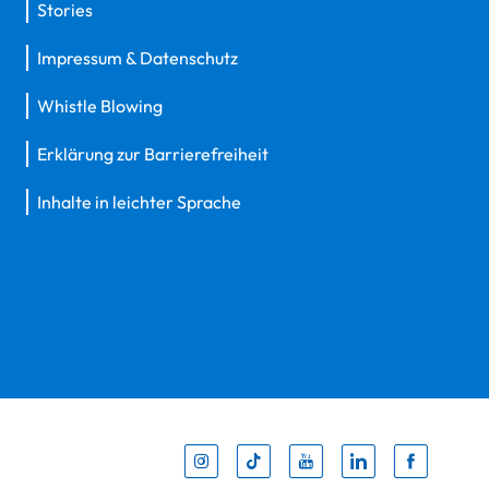
Stories
Impressum & Datenschutz
Whistle Blowing
Erklärung zur Barrierefreiheit
Inhalte in leichter Sprache
Inst
Tik
You
Li
F