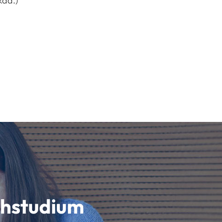
kad.)
schstudium