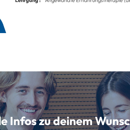
Lehrgang :
Angewandte Ernährungstherapie (a
lle Infos zu deinem Wun