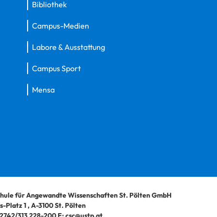
Bibliothek
Campus-Medien
Labore & Ausstattung
Campus Sport
Mensa
hule für Angewandte Wissenschaften St. Pölten GmbH
-Platz 1
,
A-3100
St. Pölten
2742/313 228-200
E:
csc@ustp.at