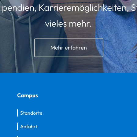
ipendien, Karrieremöglichkeiten, St
vieles mehr.
Mehr erfahren
Campus
Standorte
Anfahrt