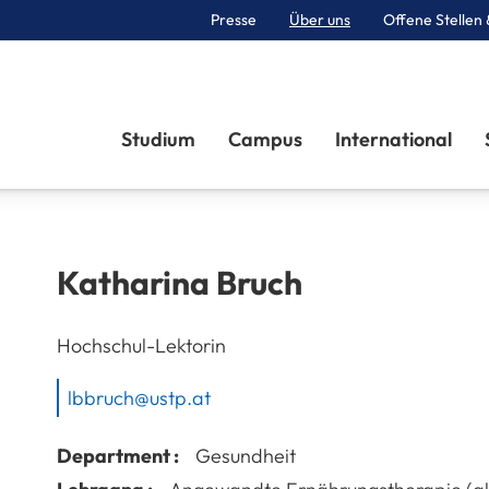
Presse
Über uns
Offene Stellen 
Sektionen
Studium
Campus
International
Katharina
Bruch
Hochschul-Lektorin
lbbruch@ustp.at
Department :
Gesundheit