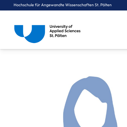
Hochschule für Angewandte Wissenschaften St. Pölten
Breadcrumbs
You are here:
Startseite
Über uns
Mitarbeiter*innen A-Z
Bruch Katharina