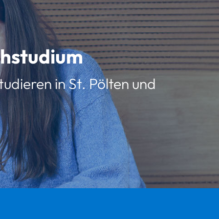
schstudium
udieren in St. Pölten und