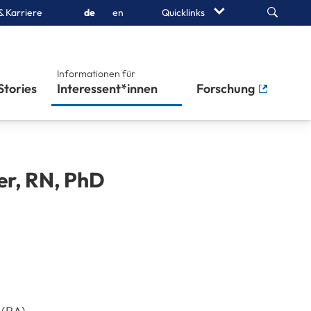
Search
& Karriere
de
en
Quicklinks
Informationen für
Stories
Interessent*innen
Forschung
er
,
RN, PhD