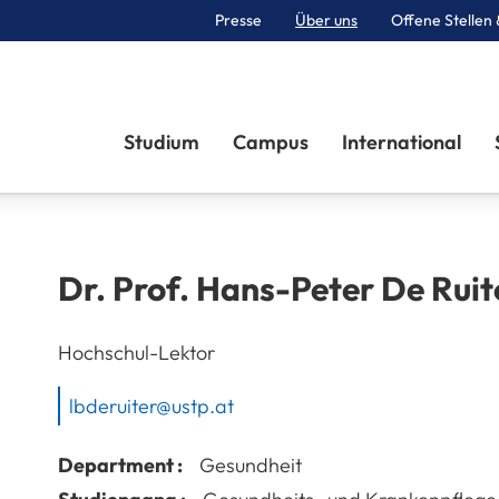
Presse
Über uns
Offene Stellen 
Sektionen
Studium
Campus
International
Dr. Prof.
Hans-Peter
De Ruit
Hochschul-Lektor
lbderuiter@ustp.at
Department :
Gesundheit