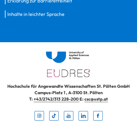
Erklärung zur Barrierefreiheit
Inhalte in leichter Sprache
Hochschule für Angewandte Wissenschaften St. Pölten GmbH
Campus-Platz 1
,
A-3100
St. Pölten
T:
+43/2742/313 228-200
E:
csc@ustp.at
Instag
TikTo
Yout
Lin
Fa