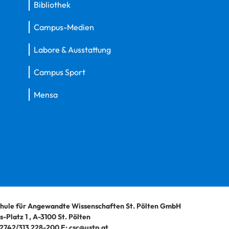
Bibliothek
Campus-Medien
Labore & Ausstattung
Campus Sport
Mensa
hule für Angewandte Wissenschaften St. Pölten GmbH
-Platz 1
,
A-3100
St. Pölten
2742/313 228-200
E:
csc@ustp.at