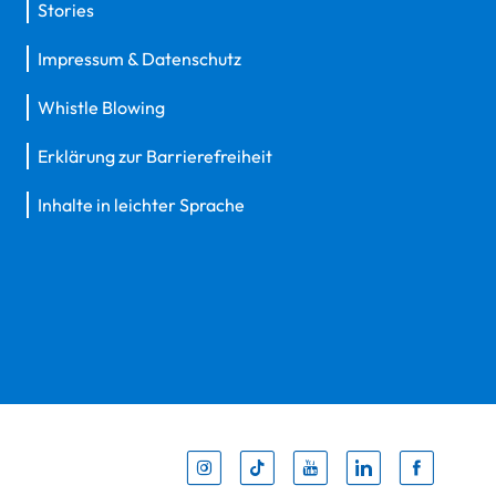
Stories
Impressum & Datenschutz
Whistle Blowing
Erklärung zur Barrierefreiheit
Inhalte in leichter Sprache
Inst
Tik
You
Li
F