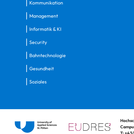
Kommunikation
Management
Informatik & KI
Security
Bahntechnologie
Gesundheit
Soziales
Hochsc
Campus
T:
+43/