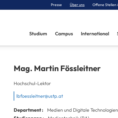
Presse
Über uns
Offene Stellen 
Sektionen
Studium
Campus
International
Mag.
Martin
Fössleitner
Hochschul-Lektor
lbfoessleitner@ustp.at
Department :
Medien und Digitale Technologien