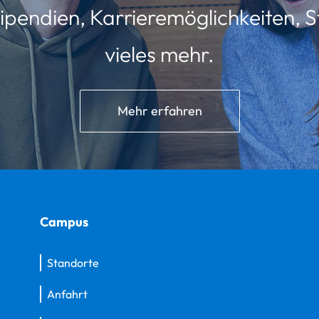
ipendien, Karrieremöglichkeiten, St
vieles mehr.
Mehr erfahren
Campus
Standorte
Anfahrt