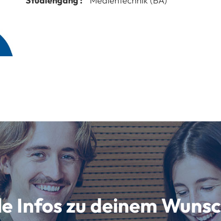
Studiengang :
Medientechnik (BA)
lle Infos zu deinem Wun