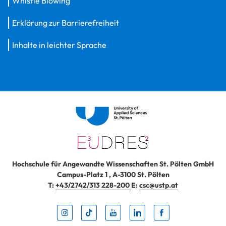
Whistle Blowing
Erklärung zur Barrierefreiheit
Inhalte in leichter Sprache
Hochschule für Angewandte Wissenschaften St. Pölten GmbH
Campus-Platz 1
,
A-3100
St. Pölten
T:
+43/2742/313 228-200
E:
csc@ustp.at
Instag
TikTo
Yout
Lin
Fa