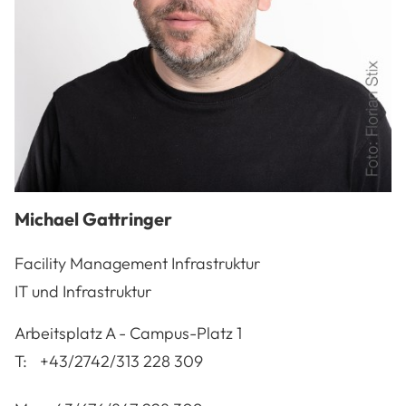
Michael
Gattringer
Facility Management Infrastruktur
IT und Infrastruktur
A-3100
St. Pölten
Arbeitsplatz
A - Campus-Platz 1
T:
+43/2742/313 228 309