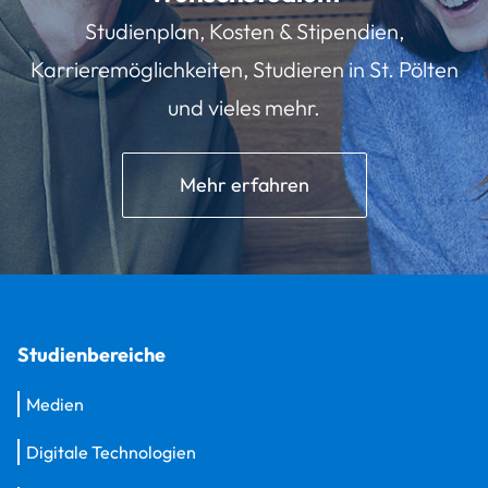
Studienplan, Kosten & Stipendien,
Karrieremöglichkeiten, Studieren in St. Pölten
und vieles mehr.
Mehr erfahren
Studienbereiche
Medien
Digitale Technologien