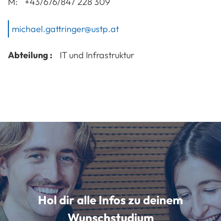
M:
+43/676/847 228 309
michael.gattringer@ustp.at
Abteilung :
IT und Infrastruktur
Hol dir alle Infos zu deinem
Wunschstudium