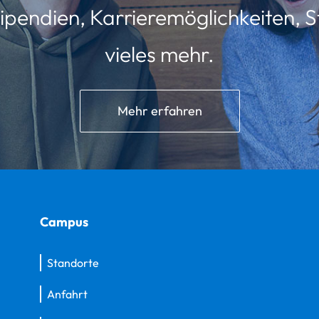
ipendien, Karrieremöglichkeiten, St
vieles mehr.
Mehr erfahren
Campus
Standorte
Anfahrt