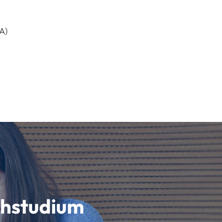
A)
schstudium