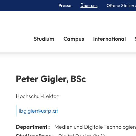
Presse
Über uns
Offene Stellen 
Sektionen
Studium
Campus
International
Peter
Gigler
,
BSc
Hochschul-Lektor
lbgigler@ustp.at
Department :
Medien und Digitale Technologien