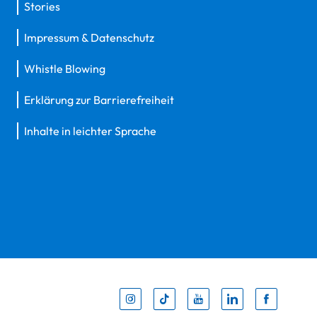
Stories
Impressum & Datenschutz
Whistle Blowing
Erklärung zur Barrierefreiheit
Inhalte in leichter Sprache
Inst
Tik
You
Li
F