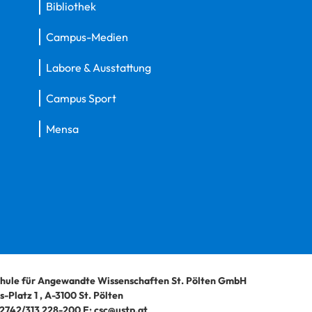
Bibliothek
Campus-Medien
Labore & Ausstattung
Campus Sport
Mensa
hule für Angewandte Wissenschaften St. Pölten GmbH
-Platz 1
,
A-3100
St. Pölten
2742/313 228-200
E:
csc@ustp.at