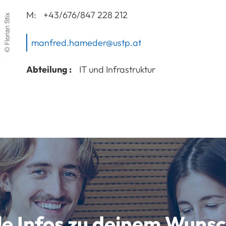
M:
+43/676/847 228 212
manfred.hameder@ustp.at
Abteilung :
IT und Infrastruktur
lle Infos zu deinem Wun