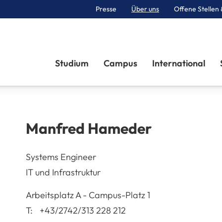
Presse
Über uns
Offene Stellen 
Sektionen
Studium
Campus
International
Manfred
Hameder
Systems Engineer
IT und Infrastruktur
A-3100
St. Pölten
Arbeitsplatz
A - Campus-Platz 1
T:
+43/2742/313 228 212