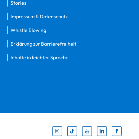
Stories
Impressum & Datenschutz
Whistle Blowing
Erklärung zur Barrierefreiheit
Inhalte in leichter Sprache
Inst
Tik
You
Li
F