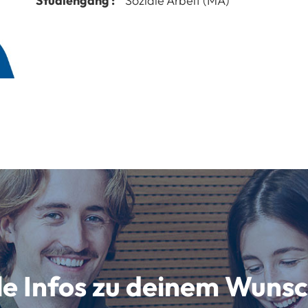
Studiengang :
Soziale Arbeit (MA)
lle Infos zu deinem Wun