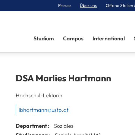
Presse
Über uns
Offene Stellen 
Sektionen
Studium
Campus
International
DSA
Marlies
Hartmann
Hochschul-Lektorin
lbhartmann@ustp.at
Department :
Soziales