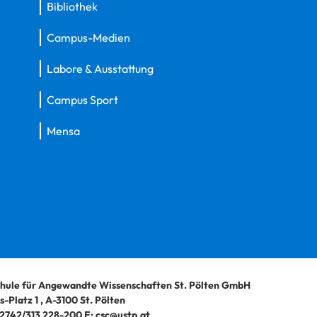
Bibliothek
Campus-Medien
Labore & Ausstattung
Campus Sport
Mensa
hule für Angewandte Wissenschaften St. Pölten GmbH
-Platz 1
,
A-3100
St. Pölten
2742/313 228-200
E:
csc@ustp.at