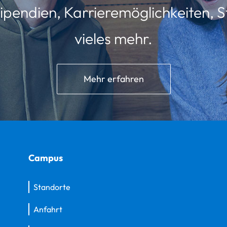
ipendien, Karrieremöglichkeiten, St
vieles mehr.
Mehr erfahren
Campus
Standorte
Anfahrt