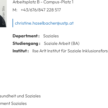
A-3100
St. Pölten
Arbeitsplatz
B - Campus-Platz 1
M:
+43/676/847 228 517
christine.haselbacher@ustp.at
Department :
Soziales
Studiengang :
Soziale Arbeit (BA)
Institut :
Ilse Arlt Institut für Soziale Inklusionsfo
sundheit und Soziales
ment Soziales