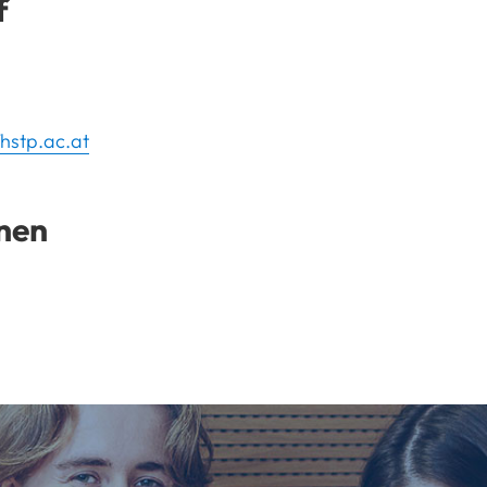
f
fhstp.ac.at
nen