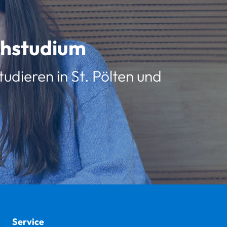
schstudium
udieren in St. Pölten und
Service