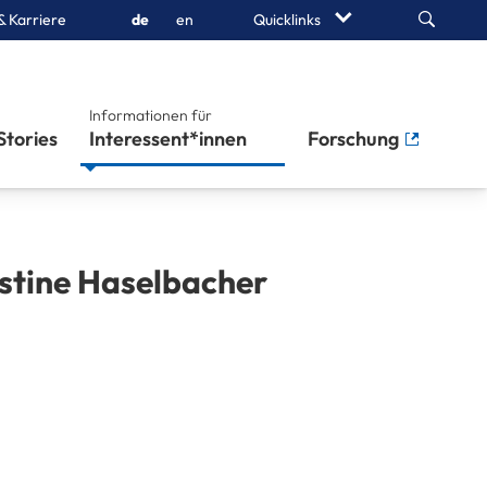
Search
& Karriere
de
en
Quicklinks
Informationen für
Stories
Interessent*innen
Forschung
stine
Haselbacher