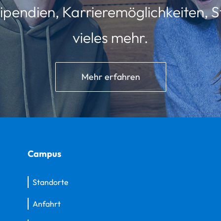
ipendien, Karrieremöglichkeiten, St
vieles mehr.
Mehr erfahren
Campus
Standorte
Anfahrt