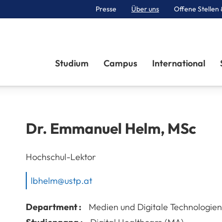
Presse
Über uns
Offene Stellen 
Sektionen
Studium
Campus
International
Dr.
Emmanuel
Helm
,
MSc
Hochschul-Lektor
lbhelm@ustp.at
Department :
Medien und Digitale Technologien