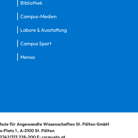
Bibliothek
Campus-Medien
Labore & Ausstattung
Campus Sport
Mensa
hule für Angewandte Wissenschaften St. Pölten GmbH
-Platz 1
,
A-3100
St. Pölten
2742/313 228-200
E:
csc@ustp.at