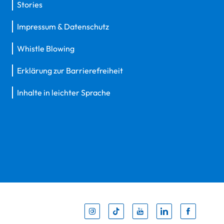
Stories
Impressum & Datenschutz
Whistle Blowing
Erklärung zur Barrierefreiheit
Inhalte in leichter Sprache
Inst
Tik
You
Li
F