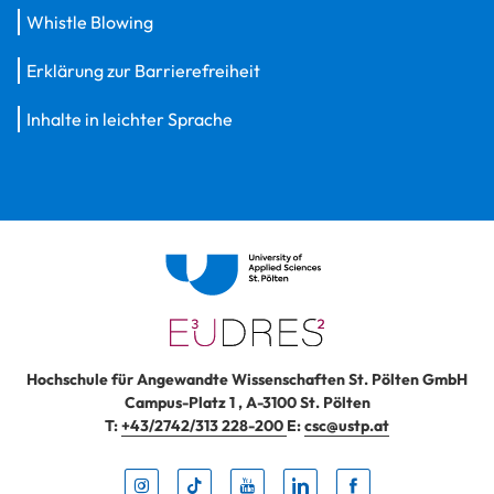
Whistle Blowing
Erklärung zur Barrierefreiheit
Inhalte in leichter Sprache
Hochschule für Angewandte Wissenschaften St. Pölten GmbH
Campus-Platz 1
,
A-3100
St. Pölten
T:
+43/2742/313 228-200
E:
csc@ustp.at
Instag
TikTo
Yout
Lin
Fa