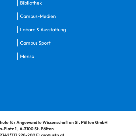
Bibliothek
Campus-Medien
Labore & Ausstattung
Campus Sport
Mensa
hule für Angewandte Wissenschaften St. Pölten GmbH
-Platz 1
,
A-3100
St. Pölten
2742/313 228-200
E:
csc@ustp.at