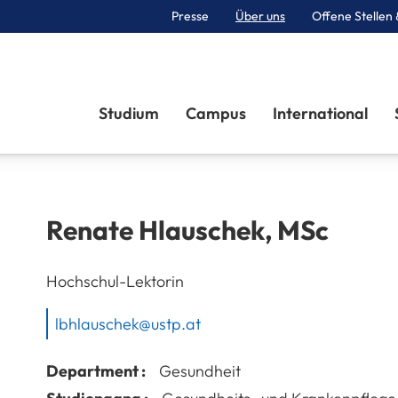
Presse
Über uns
Offene Stellen 
Sektionen
Studium
Campus
International
Renate
Hlauschek
,
MSc
Hochschul-Lektorin
lbhlauschek@ustp.at
Department :
Gesundheit