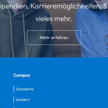
ipendien, Karrieremöglichkeiten, St
vieles mehr.
Mehr erfahren
Campus
Standorte
Anfahrt