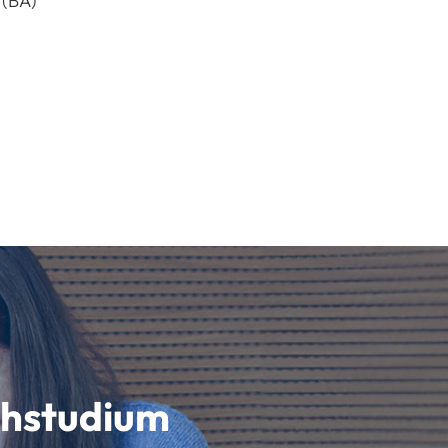
 (BA)
schstudium