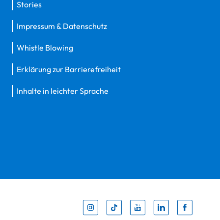
Stories
Impressum & Datenschutz
Whistle Blowing
Erklärung zur Barrierefreiheit
Inhalte in leichter Sprache
Inst
Tik
You
Li
F