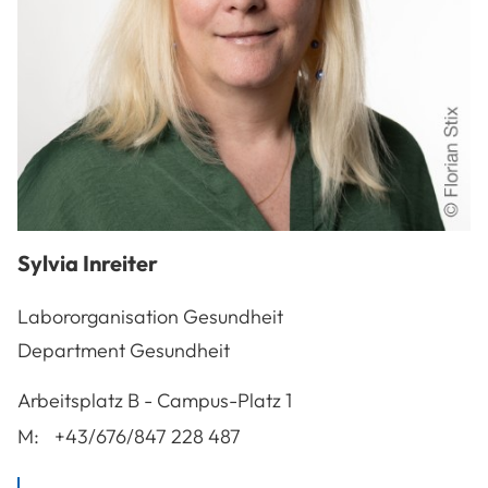
Sylvia
Inreiter
Labororganisation Gesundheit
Department Gesundheit
A-3100
St. Pölten
Arbeitsplatz
B - Campus-Platz 1
M:
+43/676/847 228 487