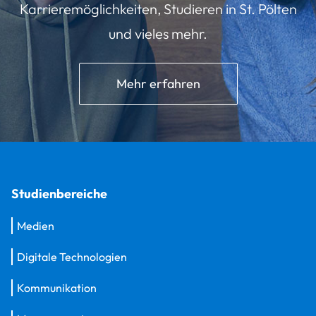
Karrieremöglichkeiten, Studieren in St. Pölten
und vieles mehr.
Mehr erfahren
Studienbereiche
Medien
Digitale Technologien
Kommunikation