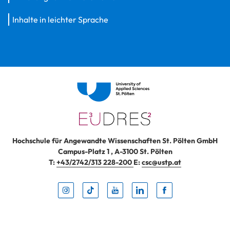
Inhalte in leichter Sprache
Hochschule für Angewandte Wissenschaften St. Pölten GmbH
Campus-Platz 1
,
A-3100
St. Pölten
T:
+43/2742/313 228-200
E:
csc@ustp.at
Instag
TikTo
Yout
Lin
Fa