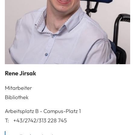
Rene
Jirsak
Mitarbeiter
Bibliothek
A-3100
St. Pölten
Arbeitsplatz
B - Campus-Platz 1
T:
+43/2742/313 228 745