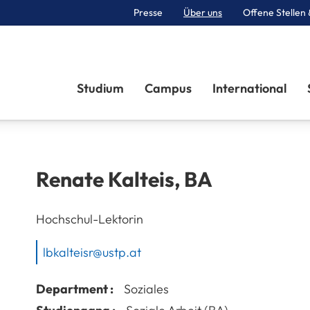
Presse
Über uns
Offene Stellen 
Sektionen
Studium
Campus
International
Renate
Kalteis
,
BA
Hochschul-Lektorin
lbkalteisr@ustp.at
Department :
Soziales