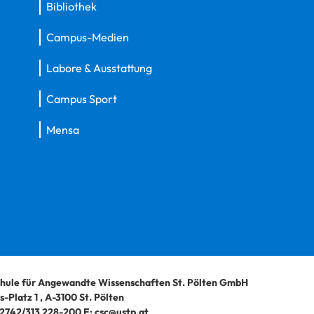
Bibliothek
Campus-Medien
Labore & Ausstattung
Campus Sport
Mensa
hule für Angewandte Wissenschaften St. Pölten GmbH
-Platz 1
,
A-3100
St. Pölten
2742/313 228-200
E:
csc@ustp.at