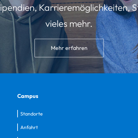
ipendien, Karrieremöglichkeiten, St
vieles mehr.
Mehr erfahren
Campus
Standorte
Anfahrt