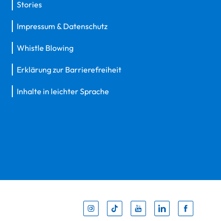
Stories
Impressum & Datenschutz
Whistle Blowing
Erklärung zur Barrierefreiheit
Inhalte in leichter Sprache
Inst
Tik
You
Li
F