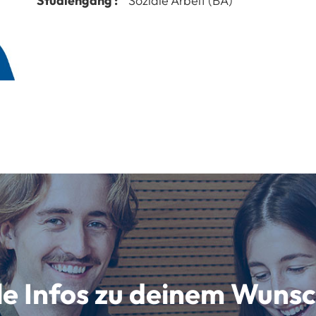
Studiengang :
Soziale Arbeit (BA)
lle Infos zu deinem Wun