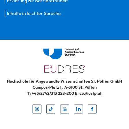
Erklärung zur Barrierefreiheit
Inhalte in leichter Sprache
Hochschule für Angewandte Wissenschaften St. Pölten GmbH
Campus-Platz 1
,
A-3100
St. Pölten
T:
+43/2742/313 228-200
E:
csc@ustp.at
Instag
TikTo
Yout
Lin
Fa