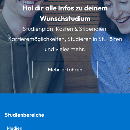
Hol dir alle Infos zu deinem
Wunschstudium
Studienplan, Kosten & Stipendien,
Karrieremöglichkeiten, Studieren in St. Pölten
und vieles mehr.
Mehr erfahren
Studienbereiche
Medien