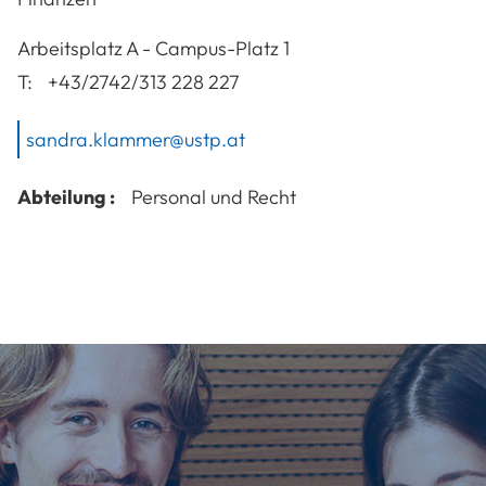
A-3100
St. Pölten
Arbeitsplatz
A - Campus-Platz 1
T:
+43/2742/313 228 227
sandra.klammer@ustp.at
Abteilung :
Personal und Recht