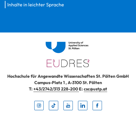
Inhalte in leichter Sprache
Hochschule für Angewandte Wissenschaften St. Pölten GmbH
Campus-Platz 1
,
A-3100
St. Pölten
T:
+43/2742/313 228-200
E:
csc@ustp.at
Instag
TikTo
Yout
Lin
Fa