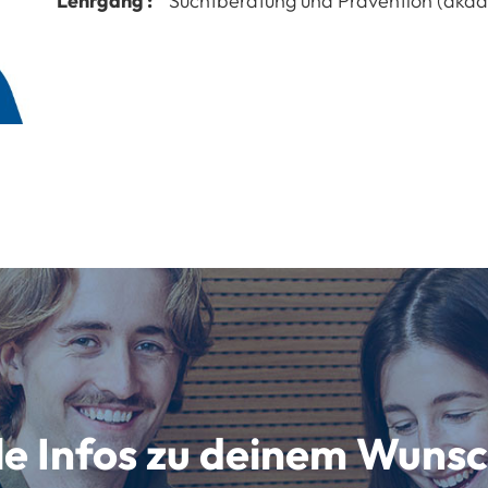
Lehrgang :
Suchtberatung und Prävention (akad
lle Infos zu deinem Wun