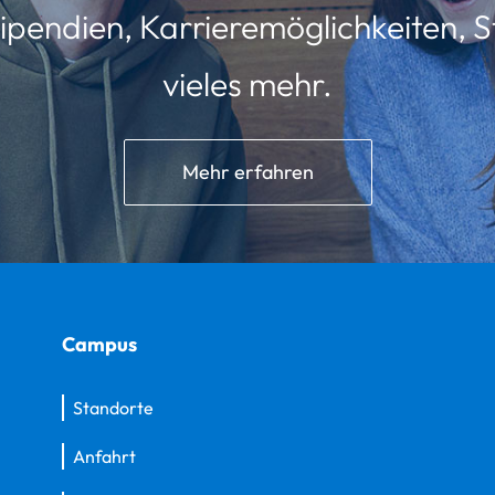
ipendien, Karrieremöglichkeiten, St
vieles mehr.
Mehr erfahren
Campus
Standorte
Anfahrt