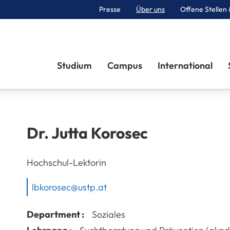
Presse
Über uns
Offene Stellen 
Sektionen
Studium
Campus
International
Dr.
Jutta
Korosec
Hochschul-Lektorin
lbkorosec@ustp.at
Department :
Soziales