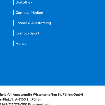
Bibliothek
Campus-Medien
Labore & Ausstattung
Campus Sport
Mensa
hule für Angewandte Wissenschaften St. Pölten GmbH
-Platz 1
,
A-3100
St. Pölten
2742/313 228-200
E:
csc@ustp.at