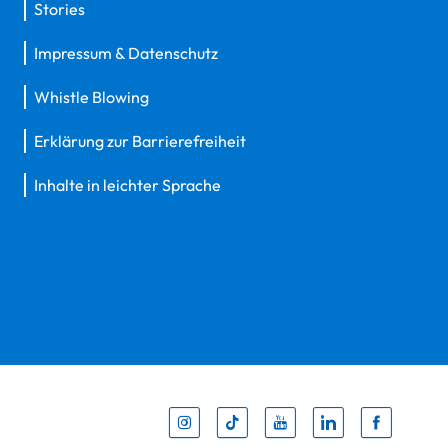
Stories
Impressum & Datenschutz
Whistle Blowing
Erklärung zur Barrierefreiheit
Inhalte in leichter Sprache
Inst
Tik
You
Li
F