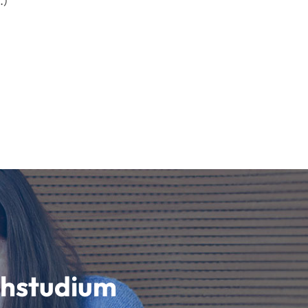
.)
schstudium