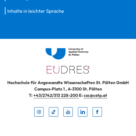
Inhalte in leichter Sprache
Hochschule für Angewandte Wissenschaften St. Pölten GmbH
Campus-Platz 1
,
A-3100
St. Pölten
T:
+43/2742/313 228-200
E:
csc@ustp.at
Instag
TikTo
Yout
Lin
Fa