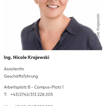
Ing.
Nicole
Krajewski
Assistentin
Geschäftsführung
A-3100
St. Pölten
Arbeitsplatz
B - Campus-Platz 1
T:
+43/2742/313 228 205