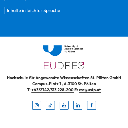
Inhalte in leichter Sprache
Hochschule für Angewandte Wissenschaften St. Pölten GmbH
Campus-Platz 1
,
A-3100
St. Pölten
T:
+43/2742/313 228-200
E:
csc@ustp.at
Instag
TikTo
Yout
Lin
Fa