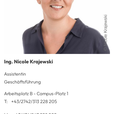
Ing.
Nicole
Krajewski
Assistentin
Geschäftsführung
A-3100
St. Pölten
Arbeitsplatz
B - Campus-Platz 1
T:
+43/2742/313 228 205