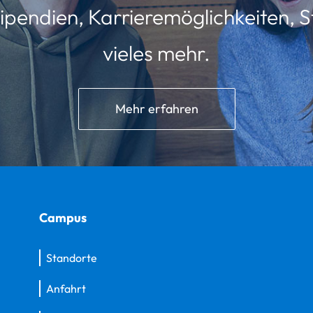
ipendien, Karrieremöglichkeiten, St
vieles mehr.
Mehr erfahren
Campus
Standorte
Anfahrt