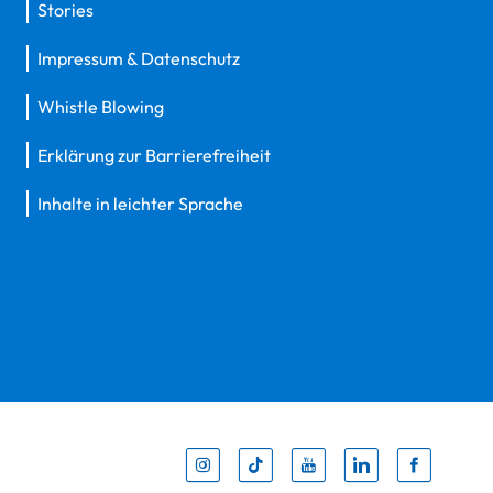
Stories
Impressum & Datenschutz
Whistle Blowing
Erklärung zur Barrierefreiheit
Inhalte in leichter Sprache
Inst
Tik
You
Li
F