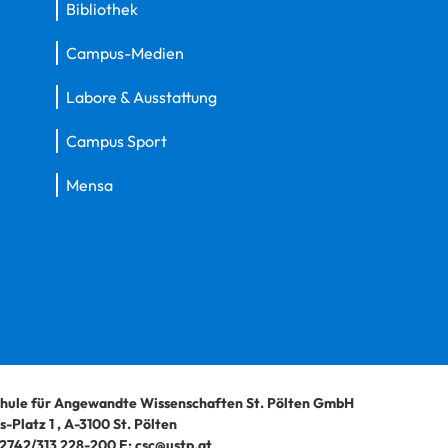
Bibliothek
Campus-Medien
Labore & Ausstattung
Campus Sport
Mensa
hule für Angewandte Wissenschaften St. Pölten GmbH
-Platz 1
,
A-3100
St. Pölten
2742/313 228-200
E:
csc@ustp.at