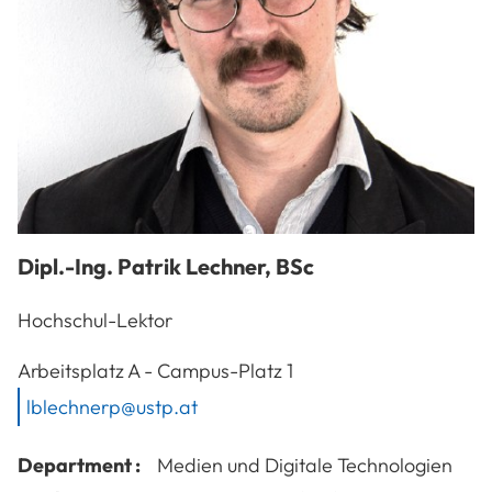
Dipl.-Ing.
Patrik
Lechner
,
BSc
Hochschul-Lektor
A-3100
St. Pölten
Arbeitsplatz
A - Campus-Platz 1
lblechnerp@ustp.at
Department :
Medien und Digitale Technologien