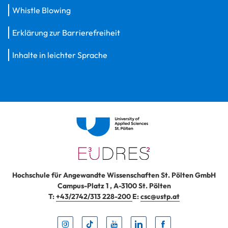
Whistle Blowing
Erklärung zur Barrierefreiheit
Inhalte in leichter Sprache
Hochschule für Angewandte Wissenschaften St. Pölten GmbH
Campus-Platz 1
,
A-3100
St. Pölten
T:
+43/2742/313 228-200
E:
csc@ustp.at
Instag
TikTo
Yout
Lin
Fa