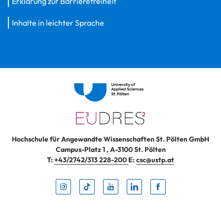
Erklärung zur Barrierefreiheit
Inhalte in leichter Sprache
Hochschule für Angewandte Wissenschaften St. Pölten GmbH
Campus-Platz 1
,
A-3100
St. Pölten
T:
+43/2742/313 228-200
E:
csc@ustp.at
Instag
TikTo
Yout
Lin
Fa