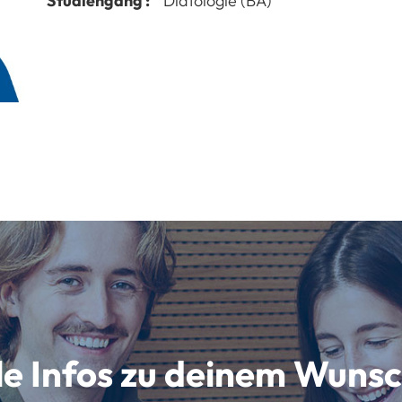
Studiengang :
Diätologie (BA)
lle Infos zu deinem Wun