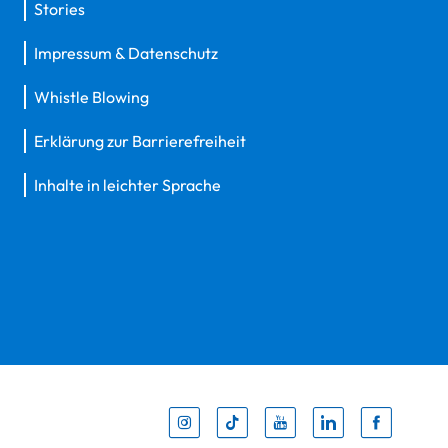
Stories
Impressum & Datenschutz
Whistle Blowing
Erklärung zur Barrierefreiheit
Inhalte in leichter Sprache
Inst
Tik
You
Li
F