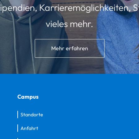
ipendien, Karrieremöglichkeiten, St
vieles mehr.
Mehr erfahren
Campus
Standorte
Anfahrt