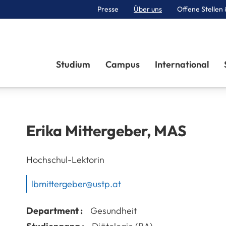
Presse
Über uns
Offene Stellen 
Sektionen
Studium
Campus
International
Erika
Mittergeber
,
MAS
Hochschul-Lektorin
lbmittergeber@ustp.at
Department :
Gesundheit