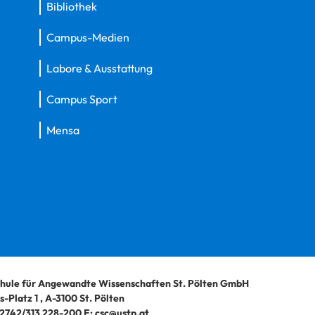
Bibliothek
Campus-Medien
Labore & Ausstattung
Campus Sport
Mensa
hule für Angewandte Wissenschaften St. Pölten GmbH
-Platz 1
,
A-3100
St. Pölten
2742/313 228-200
E:
csc@ustp.at