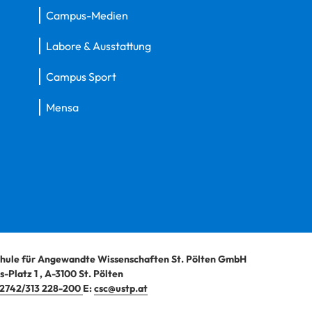
Campus-Medien
Labore & Ausstattung
Campus Sport
Mensa
hule für Angewandte Wissenschaften St. Pölten GmbH
-Platz 1
,
A-3100
St. Pölten
2742/313 228-200
E:
csc@ustp.at