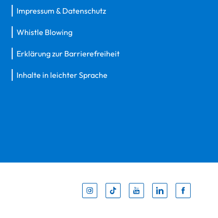
Impressum & Datenschutz
Whistle Blowing
Erklärung zur Barrierefreiheit
Inhalte in leichter Sprache
Inst
Tik
You
Li
F