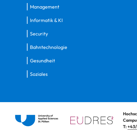
Management
Informatik & KI
Security
Bahntechnologie
Gesundheit
Soziales
Hochsc
Campus
T:
+43/