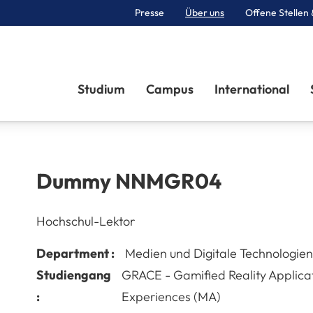
Presse
Über uns
Offene Stellen 
Sektionen
Studium
Campus
International
Dummy
NNMGR04
Hochschul-Lektor
Department :
Medien und Digitale Technologien
Studiengang
GRACE - Gamified Reality Applica
:
Experiences (MA)