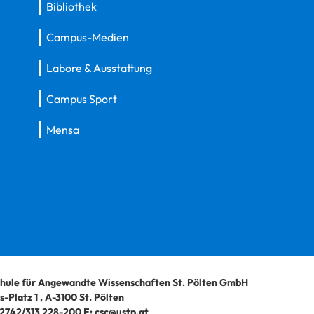
Bibliothek
Campus-Medien
Labore & Ausstattung
Campus Sport
Mensa
hule für Angewandte Wissenschaften St. Pölten GmbH
-Platz 1
,
A-3100
St. Pölten
2742/313 228-200
E:
csc@ustp.at