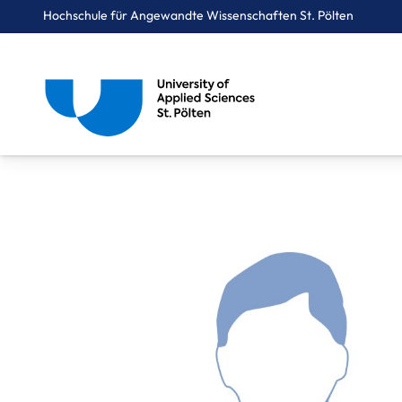
Hochschule für Angewandte Wissenschaften St. Pölten
Breadcrumbs
You are here:
Startseite
Über uns
Mitarbeiter*innen A-Z
NNMGR04 Dummy