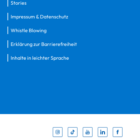
Stories
Impressum & Datenschutz
Whistle Blowing
Erklärung zur Barrierefreiheit
Inhalte in leichter Sprache
Inst
Tik
You
Li
F