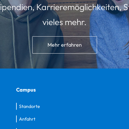
ipendien, Karrieremöglichkeiten, St
vieles mehr.
Mehr erfahren
Campus
Standorte
Anfahrt