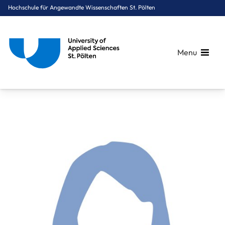
Hochschule für Angewandte Wissenschaften St. Pölten
Menu
Breadcrumbs
You are here:
Startseite
Über uns
Mitarbeiter*innen A-Z
Obruca Tamara, MSc BScN