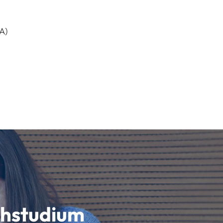
A)
schstudium