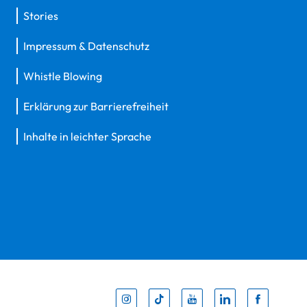
Stories
Impressum & Datenschutz
Whistle Blowing
Erklärung zur Barrierefreiheit
Inhalte in leichter Sprache
Inst
Tik
You
Li
F