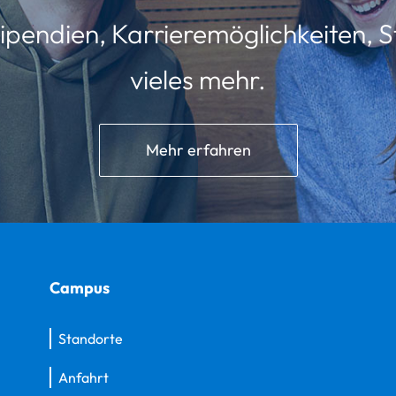
ipendien, Karrieremöglichkeiten, St
vieles mehr.
Mehr erfahren
Campus
Standorte
Anfahrt