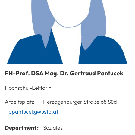
FH-Prof. DSA Mag. Dr.
Gertraud
Pantucek
Hochschul-Lektorin
A-3100
St. Pölt
Arbeitsplatz
F - Herzogenburger Straße 68 Süd
lbpantucekg@ustp.at
Department :
Soziales