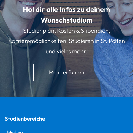
Hol dir alle Infos zu deinem
Wunschstudium
Studienplan, Kosten & Stipendien,
Karrieremöglichkeiten, Studieren in St. Pölten
und vieles mehr.
Mehr erfahren
Studienbereiche
Medien