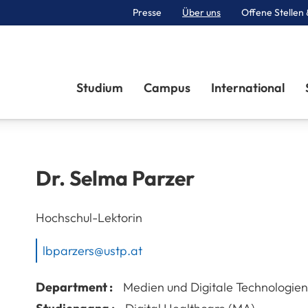
Presse
Über uns
Offene Stellen 
Sektionen
Studium
Campus
International
Dr.
Selma
Parzer
Hochschul-Lektorin
lbparzers@ustp.at
Department :
Medien und Digitale Technologien