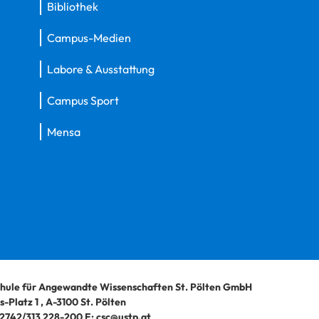
Bibliothek
Campus-Medien
Labore & Ausstattung
Campus Sport
Mensa
hule für Angewandte Wissenschaften St. Pölten GmbH
-Platz 1
,
A-3100
St. Pölten
2742/313 228-200
E:
csc@ustp.at