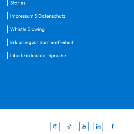
Stories
Impressum & Datenschutz
Whistle Blowing
Erklärung zur Barrierefreiheit
Inhalte in leichter Sprache
Inst
Tik
You
Li
F