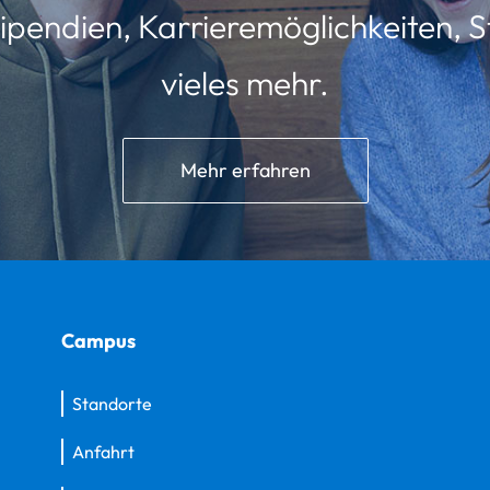
ipendien, Karrieremöglichkeiten, St
vieles mehr.
Mehr erfahren
Campus
Standorte
Anfahrt