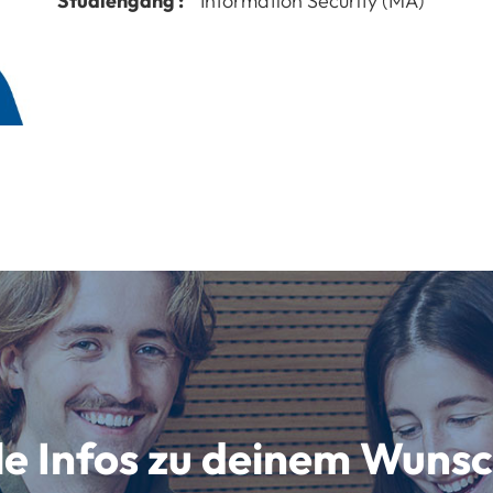
Studiengang :
Information Security (MA)
lle Infos zu deinem Wun