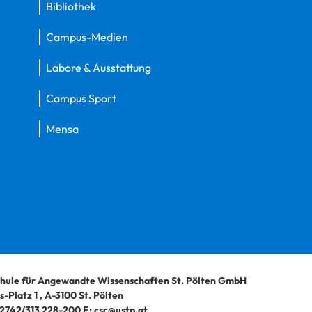
Bibliothek
Campus-Medien
Labore & Ausstattung
Campus Sport
Mensa
hule für Angewandte Wissenschaften St. Pölten GmbH
-Platz 1
,
A-3100
St. Pölten
2742/313 228-200
E:
csc@ustp.at