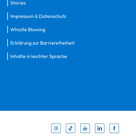
Stories
Impressum & Datenschutz
Whistle Blowing
Erklärung zur Barrierefreiheit
Inhalte in leichter Sprache
Inst
Tik
You
Li
F