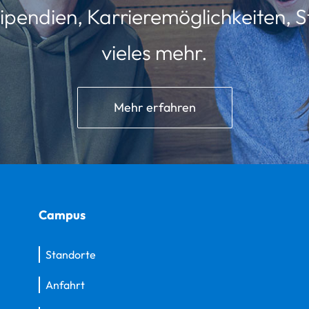
ipendien, Karrieremöglichkeiten, St
vieles mehr.
Mehr erfahren
Campus
Standorte
Anfahrt