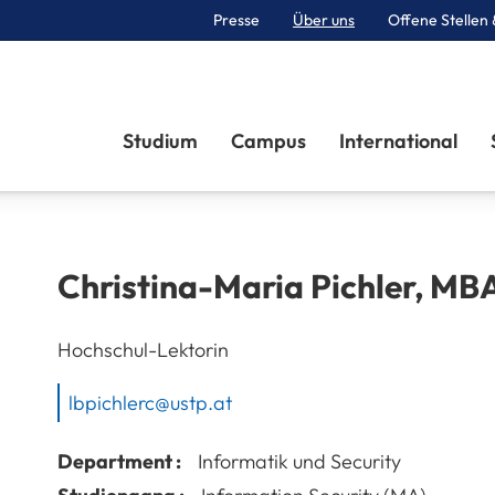
Presse
Über uns
Offene Stellen 
Sektionen
Studium
Campus
International
Christina-Maria
Pichler
,
MBA
Hochschul-Lektorin
lbpichlerc@ustp.at
Department :
Informatik und Security