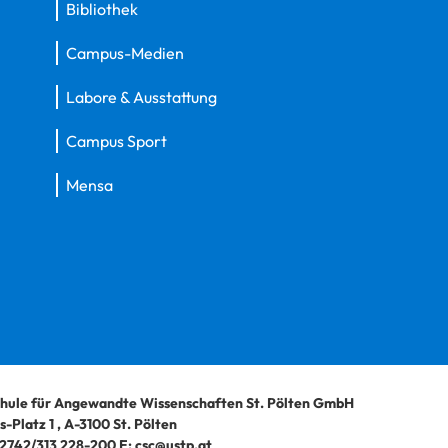
Bibliothek
Campus-Medien
Labore & Ausstattung
Campus Sport
Mensa
hule für Angewandte Wissenschaften St. Pölten GmbH
-Platz 1
,
A-3100
St. Pölten
2742/313 228-200
E:
csc@ustp.at