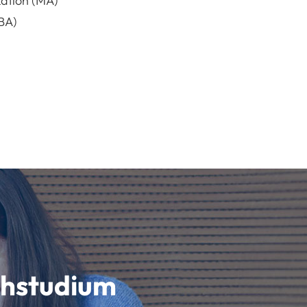
ation (MA)
BA)
schstudium