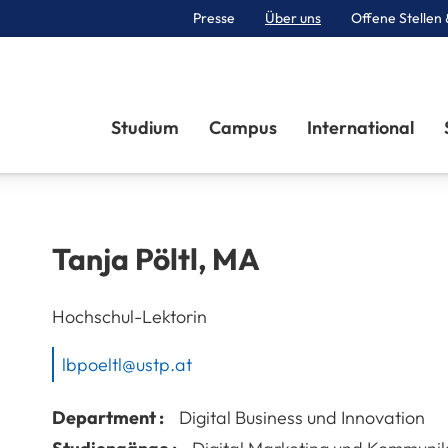
Presse
Über uns
Offene Stellen 
Sektionen
Studium
Campus
International
Tanja
Pöltl
,
MA
Hochschul-Lektorin
lbpoeltl@ustp.at
Department :
Digital Business und Innovation