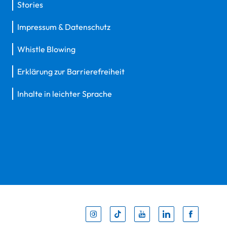
Stories
Impressum & Datenschutz
Whistle Blowing
Erklärung zur Barrierefreiheit
Inhalte in leichter Sprache
Inst
Tik
You
Li
F