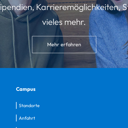
ipendien, Karrieremöglichkeiten, St
vieles mehr.
Mehr erfahren
Campus
Standorte
Anfahrt