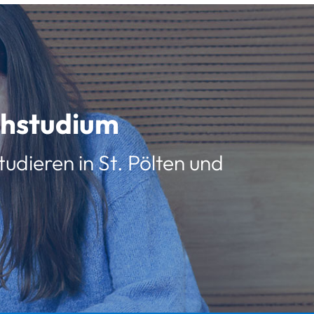
schstudium
udieren in St. Pölten und