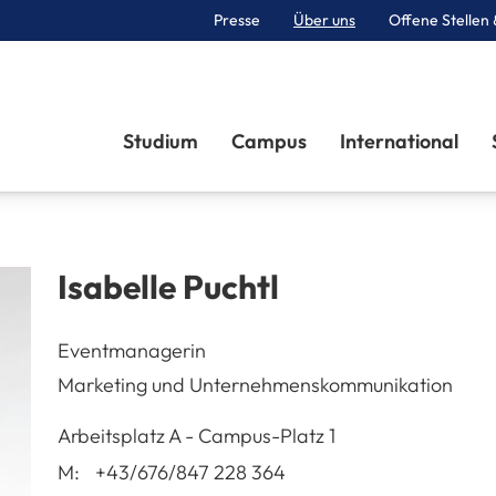
Presse
Über uns
Offene Stellen 
Sektionen
Studium
Campus
International
Isabelle
Puchtl
Eventmanagerin
Marketing und Unternehmenskommunikation
A-3100
St. Pölten
Arbeitsplatz
A - Campus-Platz 1
M:
+43/676/847 228 364