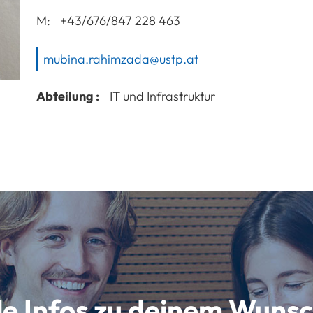
M:
+43/676/847 228 463
mubina.rahimzada@ustp.at
Abteilung :
IT und Infrastruktur
lle Infos zu deinem Wun