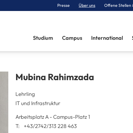
Presse
Über uns
Offene Stellen 
Sektionen
Studium
Campus
International
Mubina
Rahimzada
Lehrling
IT und Infrastruktur
A-3100
St. Pölten
Arbeitsplatz
A - Campus-Platz 1
T:
+43/2742/313 228 463