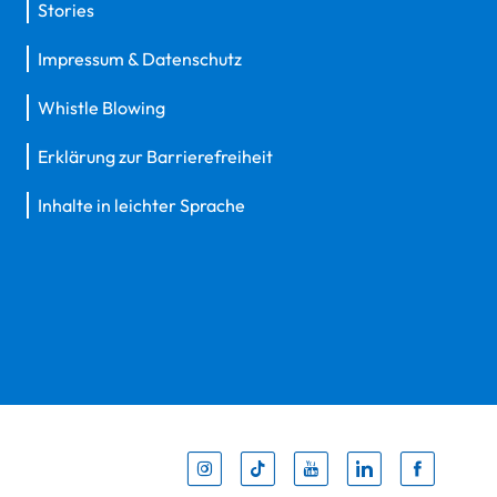
Stories
Impressum & Datenschutz
Whistle Blowing
Erklärung zur Barrierefreiheit
Inhalte in leichter Sprache
Inst
Tik
You
Li
F