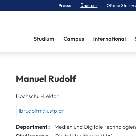
Presse
Über uns
Offene Stellen 
Sektionen
Studium
Campus
International
Manuel
Rudolf
Hochschul-Lektor
lbrudolfm@ustp.at
Department :
Medien und Digitale Technologien