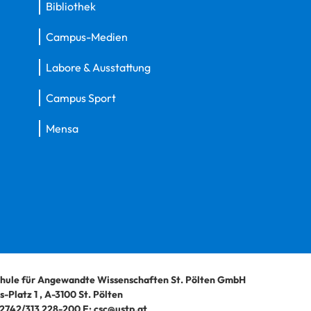
Bibliothek
Campus-Medien
Labore & Ausstattung
Campus Sport
Mensa
hule für Angewandte Wissenschaften St. Pölten GmbH
-Platz 1
,
A-3100
St. Pölten
2742/313 228-200
E:
csc@ustp.at