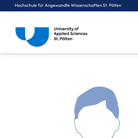
Hochschule für Angewandte Wissenschaften St. Pölten
Breadcrumbs
You are here:
Startseite
Über uns
Mitarbeiter*innen A-Z
Rudolf Manuel