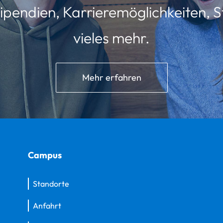
ipendien, Karrieremöglichkeiten, St
vieles mehr.
Mehr erfahren
Campus
Standorte
Anfahrt