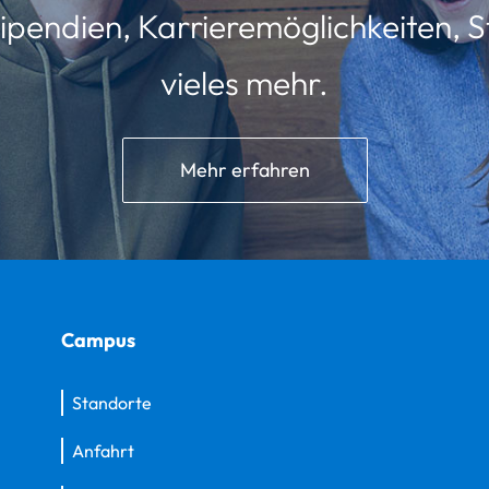
ipendien, Karrieremöglichkeiten, St
vieles mehr.
Mehr erfahren
Campus
Standorte
Anfahrt