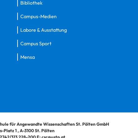
Bibliothek
Campus-Medien
Labore & Ausstattung
Campus Sport
Mensa
hule für Angewandte Wissenschaften St. Pölten GmbH
-Platz 1
,
A-3100
St. Pölten
2742/313 228-200
E:
csc@ustp.at