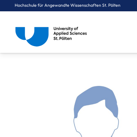
Hochschule für Angewandte Wissenschaften St. Pölten
Breadcrumbs
You are here:
Startseite
Über uns
Mitarbeiter*innen A-Z
Scheiner Philip