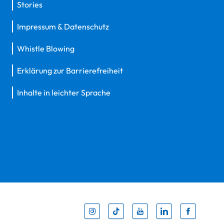
Stories
Impressum & Datenschutz
Whistle Blowing
Erklärung zur Barrierefreiheit
Inhalte in leichter Sprache
Inst
Tik
You
Li
F