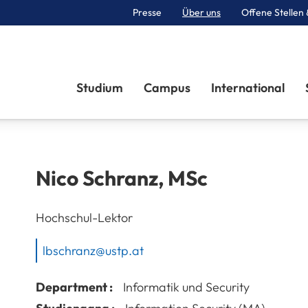
Presse
Über uns
Offene Stellen 
Sektionen
Studium
Campus
International
Nico
Schranz
,
MSc
Hochschul-Lektor
lbschranz@ustp.at
Department :
Informatik und Security