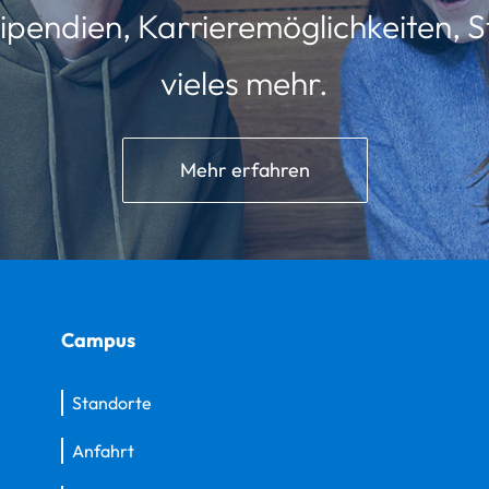
ipendien, Karrieremöglichkeiten, St
vieles mehr.
Mehr erfahren
Campus
Standorte
Anfahrt