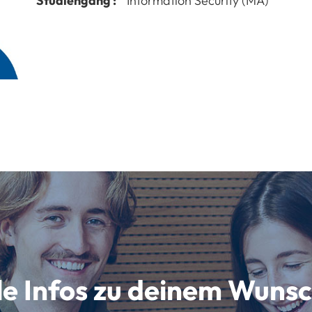
Studiengang :
Information Security (MA)
lle Infos zu deinem Wun