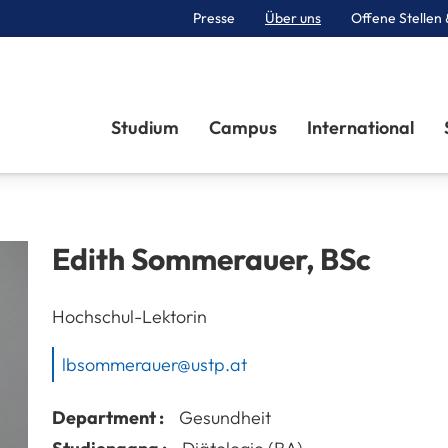
Presse
Über uns
Offene Stellen 
Sektionen
Studium
Campus
International
Edith
Sommerauer
,
BSc
Hochschul-Lektorin
lbsommerauer@ustp.at
Department :
Gesundheit