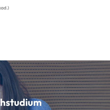
kad.)
schstudium