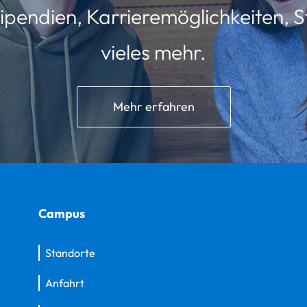
ipendien, Karrieremöglichkeiten, St
vieles mehr.
Mehr erfahren
Campus
Standorte
Anfahrt