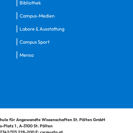
Bibliothek
Campus-Medien
Labore & Ausstattung
Campus Sport
Mensa
hule für Angewandte Wissenschaften St. Pölten GmbH
-Platz 1
,
A-3100
St. Pölten
2742/313 228-200
E:
csc@ustp.at