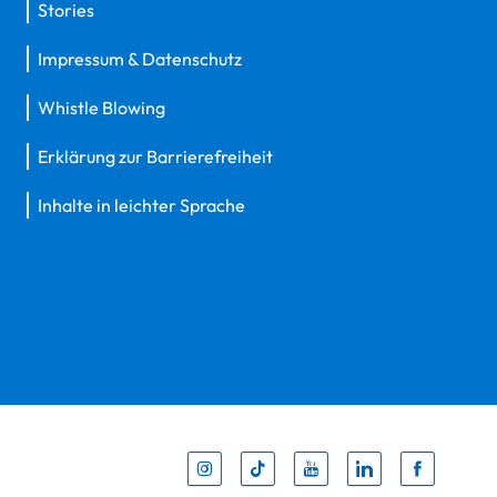
Stories
Impressum & Datenschutz
Whistle Blowing
Erklärung zur Barrierefreiheit
Inhalte in leichter Sprache
Inst
Tik
You
Li
F