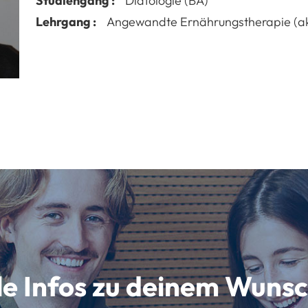
Studiengang :
Diätologie (BA)
Lehrgang :
Angewandte Ernährungstherapie (a
lle Infos zu deinem Wun