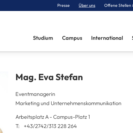
Presse
Über uns
Offene Stellen 
Sektionen
Studium
Campus
International
Mag.
Eva
Stefan
Eventmanagerin
Marketing und Unternehmenskommunikation
A-3100
St. Pölten
Arbeitsplatz
A - Campus-Platz 1
T:
+43/2742/313 228 264