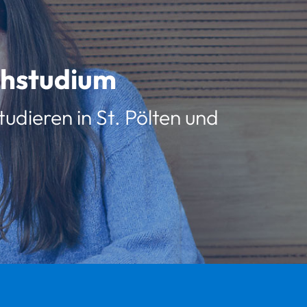
schstudium
udieren in St. Pölten und