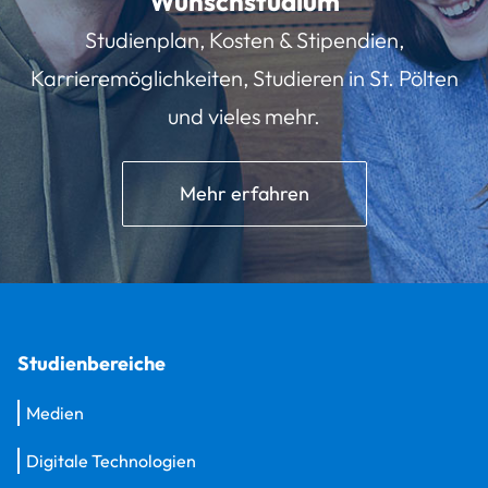
Wunschstudium
Studienplan, Kosten & Stipendien,
Karrieremöglichkeiten, Studieren in St. Pölten
und vieles mehr.
Mehr erfahren
Studienbereiche
Medien
Digitale Technologien