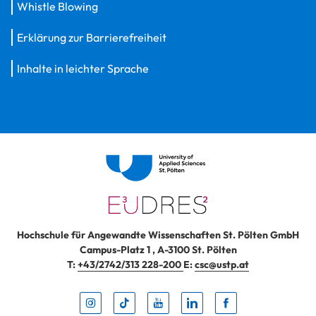
Whistle Blowing
Erklärung zur Barrierefreiheit
Inhalte in leichter Sprache
Hochschule für Angewandte Wissenschaften St. Pölten GmbH
Campus-Platz 1
,
A-3100
St. Pölten
T:
+43/2742/313 228-200
E:
csc@ustp.at
Instag
TikTo
Yout
Lin
Fa