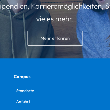
ipendien, Karrieremöglichkeiten, St
vieles mehr.
Mehr erfahren
Campus
Standorte
Anfahrt