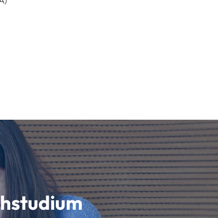
A)
schstudium