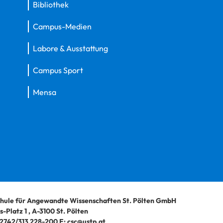
Bibliothek
Campus-Medien
Labore & Ausstattung
Campus Sport
Mensa
hule für Angewandte Wissenschaften St. Pölten GmbH
-Platz 1
,
A-3100
St. Pölten
2742/313 228-200
E:
csc@ustp.at