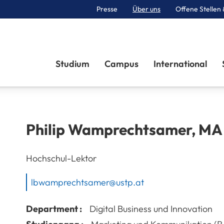
Presse
Über uns
Offene Stellen 
Sektionen
Studium
Campus
International
Philip
Wamprechtsamer
,
MA
Hochschul-Lektor
lbwamprechtsamer@ustp.at
Department :
Digital Business und Innovation