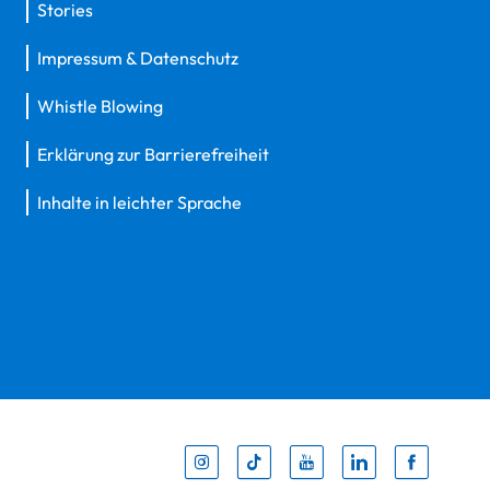
Stories
Impressum & Datenschutz
Whistle Blowing
Erklärung zur Barrierefreiheit
Inhalte in leichter Sprache
Inst
Tik
You
Li
F