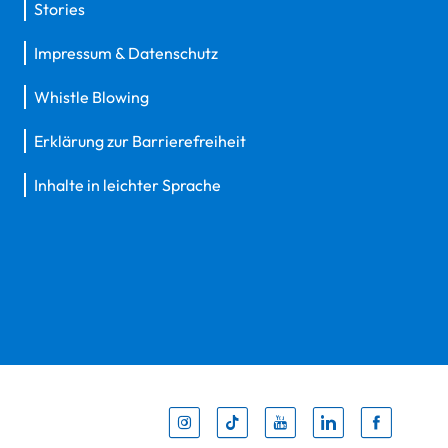
Stories
Impressum & Datenschutz
Whistle Blowing
Erklärung zur Barrierefreiheit
Inhalte in leichter Sprache
Inst
Tik
You
Li
F