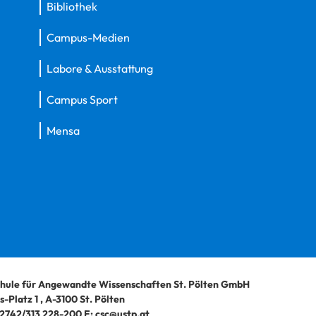
Bibliothek
Campus-Medien
Labore & Ausstattung
Campus Sport
Mensa
hule für Angewandte Wissenschaften St. Pölten GmbH
-Platz 1
,
A-3100
St. Pölten
2742/313 228-200
E:
csc@ustp.at