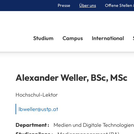
Presse
Über uns
Offene Stellen 
Sektionen
Studium
Campus
International
Alexander
Weller
,
BSc, MSc
Hochschul-Lektor
lbweller@ustp.at
Department :
Medien und Digitale Technologien