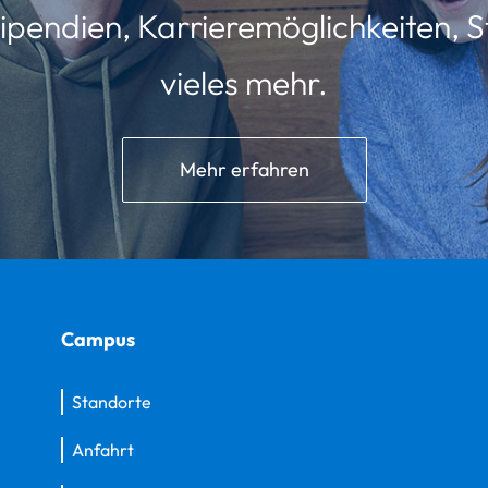
ipendien, Karrieremöglichkeiten, St
vieles mehr.
Mehr erfahren
Campus
Standorte
Anfahrt