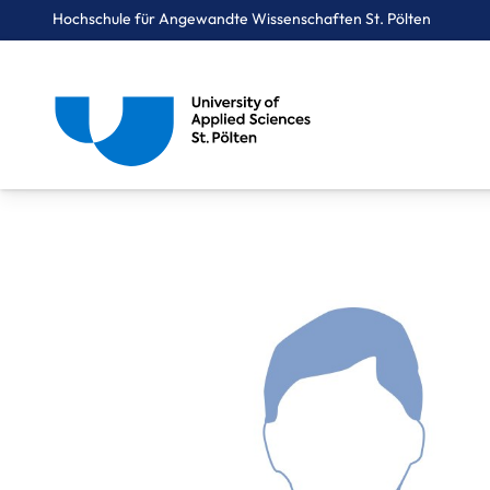
Hochschule für Angewandte Wissenschaften St. Pölten
Breadcrumbs
You are here:
Startseite
Über uns
Mitarbeiter*innen A-Z
Wenninger Paul