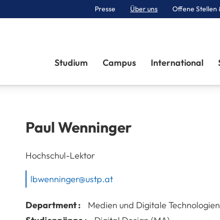
Presse
Über uns
Offene Stellen 
Sektionen
Studium
Campus
International
Paul
Wenninger
Hochschul-Lektor
lbwenninger@ustp.at
Department :
Medien und Digitale Technologien