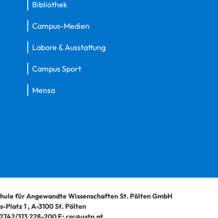
Bibliothek
Campus-Medien
Labore & Ausstattung
Campus Sport
Mensa
hule für Angewandte Wissenschaften St. Pölten GmbH
-Platz 1
,
A-3100
St. Pölten
2742/313 228-200
E:
csc@ustp.at