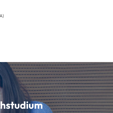
A)
schstudium