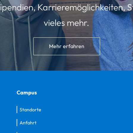
ipendien, Karrieremöglichkeiten, St
vieles mehr.
Mehr erfahren
Campus
Standorte
Anfahrt