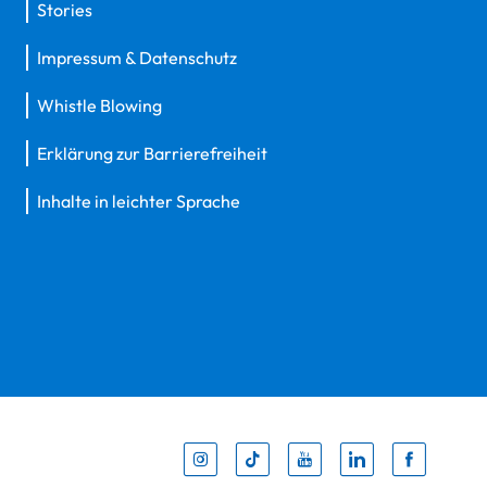
Stories
Impressum & Datenschutz
Whistle Blowing
Erklärung zur Barrierefreiheit
Inhalte in leichter Sprache
Inst
Tik
You
Li
F