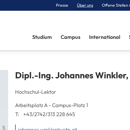
Presse
Über uns
Offene Stellen 
Sektionen
Studium
Campus
International
Dipl.-Ing.
Johannes
Winkler
,
Hochschul-Lektor
A-3100
St. Pölten
Arbeitsplatz
A - Campus-Platz 1
T:
+43/2742/313 228 645
johannes.winkler@ustp.at