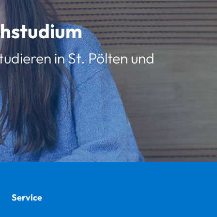
schstudium
udieren in St. Pölten und
Service