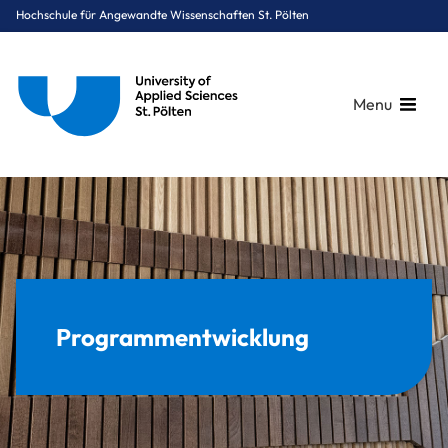
Hochschule für Angewandte Wissenschaften St. Pölten
Menu
Breadcrumbs
You are here:
Startseite
Über uns
Qualität
Programmentwicklung
Programmentwicklung