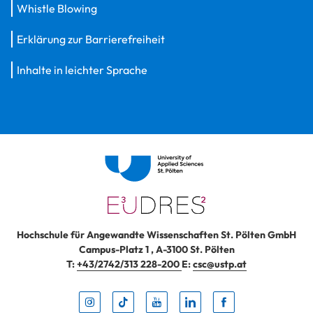
Whistle Blowing
Erklärung zur Barrierefreiheit
Inhalte in leichter Sprache
Hochschule für Angewandte Wissenschaften St. Pölten GmbH
Campus-Platz 1
,
A-3100
St. Pölten
T:
+43/2742/313 228-200
E:
csc@ustp.at
Instag
TikTo
Yout
Lin
Fa