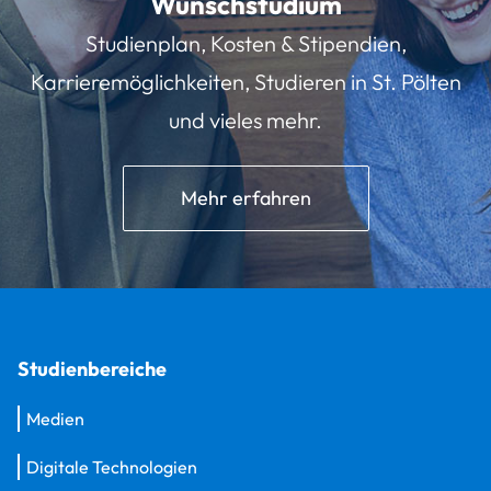
Wunschstudium
Studienplan, Kosten & Stipendien,
Karrieremöglichkeiten, Studieren in St. Pölten
und vieles mehr.
Mehr erfahren
Studienbereiche
Medien
Digitale Technologien